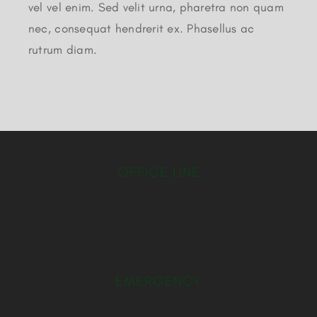
vel vel enim. Sed velit urna, pharetra non quam
nec, consequat hendrerit ex. Phasellus ac
rutrum diam.
OFFICE LINE
1.800.555.6789
EMERGENCY
1.800.555.0000