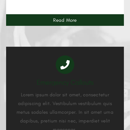
Read More
Emergency Callouts
Lorem ipsum dolor sit amet, consectetur
adipiscing elit. Vestibulum vestibulum quis
metus sodales ullamcorper. In sit amet urna
dapibus, pretium nisi nec, imperdiet velit
maecenas.