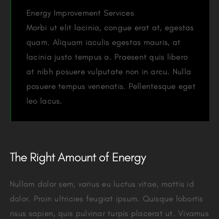
Energy Improvement Services
Morbi ut elit lacinia, congue erat at, egestas
quam. Aliquam iaculis egestas mauris, at
lacinia justo tempus a. Praesent quis libero
at nibh posuere vulputate non in arcu. Nulla
posuere tempus venenatis. Pellentesque eget
leo lacus.
The Right Amount of Energy
Nullam dolor sem, varius eu luctus vitae, mattis id
dolor. Proin ultricies feugiat ipsum. Quisque lobortis
risus sapien, quis pulvinar turpis placerat ut. Vivamus